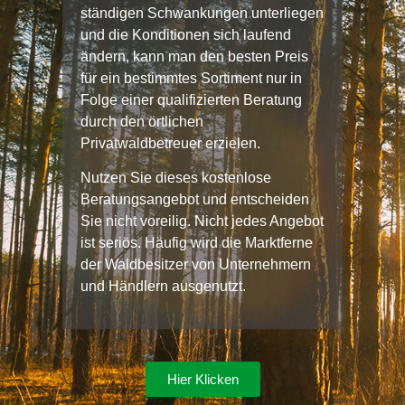
ständigen Schwankungen unterliegen
und die Konditionen sich laufend
ändern, kann man den besten Preis
für ein bestimmtes Sortiment nur in
Folge einer qualifizierten Beratung
durch den örtlichen
Privatwaldbetreuer erzielen.
Nutzen Sie dieses
kostenlose
Beratungsangebot und entscheiden
Sie nicht voreilig. Nicht jedes Angebot
ist seriös. Häufig wird die Marktferne
der Waldbesitzer von Unternehmern
und Händlern ausgenutzt.
Hier Klicken